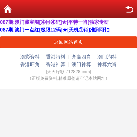
087期:澳门藏宝阁[④肖④码]★[平特一肖]独家专研
087期:澳门一点红[极限12码]★[天机①肖]准到可怕
返回网站首页
澳彩资料
香港特料
齐赢四肖
澳门淘料
香港旺角
香港神算
澳门神算
神算六肖
[天天好彩-712828.com]
↑正版免费资料,精准原创请牢记本站网址↑