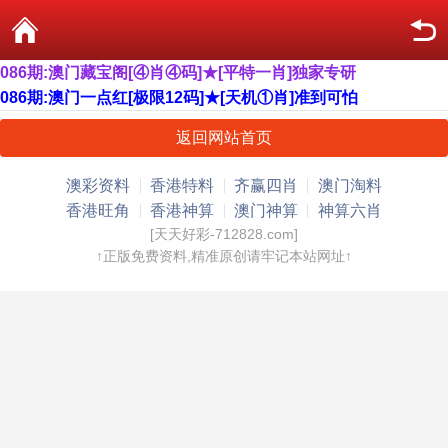
086期:澳门藏宝阁[④肖④码]★[平特一肖]独家专研
086期:澳门一点红[极限12码]★[天机①肖]准到可怕
返回网站首页
澳彩资料
香港特料
齐赢四肖
澳门淘料
香港旺角
香港神算
澳门神算
神算六肖
[天天好彩-712828.com]
↑正版免费资料,精准原创请牢记本站网址↑