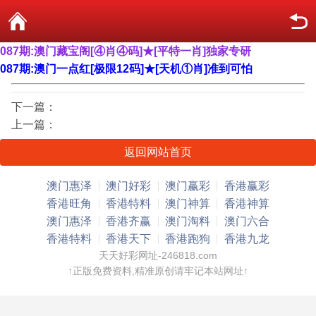
087期:澳门藏宝阁[④肖④码]★[平特一肖]独家专研
087期:澳门一点红[极限12码]★[天机①肖]准到可怕
下一篇：
上一篇：
返回网站首页
澳门惠泽
澳门好彩
澳门赢彩
香港赢彩
香港旺角
香港特料
澳门神算
香港神算
澳门惠泽
香港齐赢
澳门淘料
澳门六合
香港特料
香港天下
香港跑狗
香港九龙
天天好彩网址-246818.com
↑正版免费资料,精准原创请牢记本站网址↑